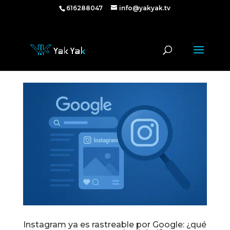
616288047
616288047
info@yakyak.tv
Instagram ya es rastreable por Google: ¿qué