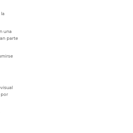
 la
on una
ran parte
umirse
visual
 por
e