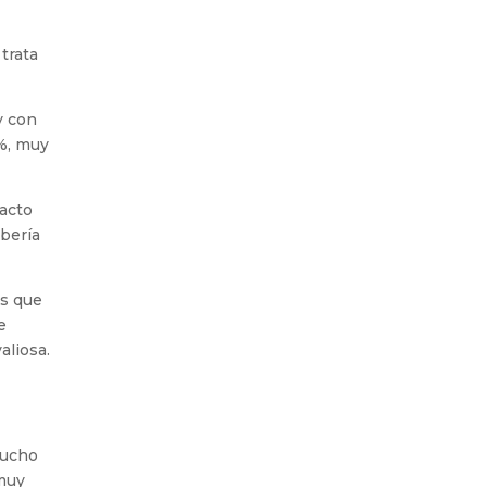
trata
y con
5%, muy
pacto
bería
as que
e
aliosa.
mucho
 muy