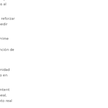
s al
 reforzar
medir
Prime
nción de
inidad
mo en
ontent
eal,
to real