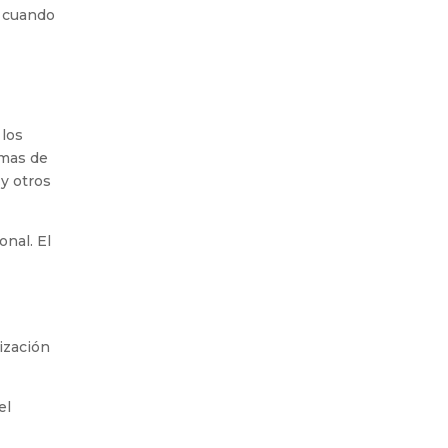
o cuando
 los
rmas de
 y otros
onal. El
ización
el