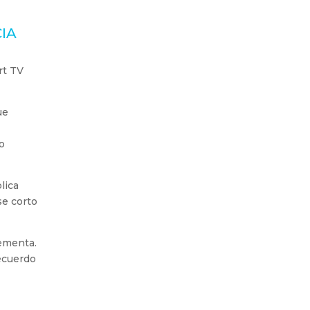
IA
rt TV
ue
o
lica
se corto
lementa.
recuerdo