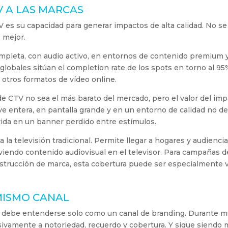
V A LAS MARCAS
V es su capacidad para generar impactos de alta calidad. No se 
 mejor.
ompleta, con audio activo, en entornos de contenido premium 
globales sitúan el completion rate de los spots en torno al 9
otros formatos de vídeo online.
de CTV no sea el más barato del mercado, pero el valor del im
 entera, en pantalla grande y en un entorno de calidad no de
ida en un banner perdido entre estímulos.
la televisión tradicional. Permite llegar a hogares y audienci
iendo contenido audiovisual en el televisor. Para campañas d
strucción de marca, esta cobertura puede ser especialmente v
MISMO CANAL
no debe entenderse solo como un canal de branding. Durante 
usivamente a notoriedad, recuerdo y cobertura. Y sigue siendo