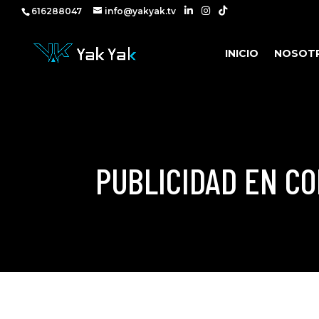
616288047
616288047
info@yakyak.tv
INICIO
NOSOT
PUBLICIDAD EN C