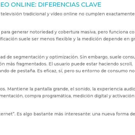
DEO ONLINE: DIFERENCIAS CLAVE
televisión tradicional y vídeo online no cumplen exactamente
te para generar notoriedad y cobertura masiva, pero funciona c
nificación suele ser menos flexible y la medición depende en g
cidad de segmentación y optimización. Sin embargo, suele cons
ión más fragmentados. El usuario puede estar haciendo scroll,
do de pestaña. Es eficaz, sí, pero su entorno de consumo no
Mantiene la pantalla grande, el sonido, la experiencia audio
mentación, compra programática, medición digital y activación
nternet”. Es algo bastante más interesante: una nueva forma d