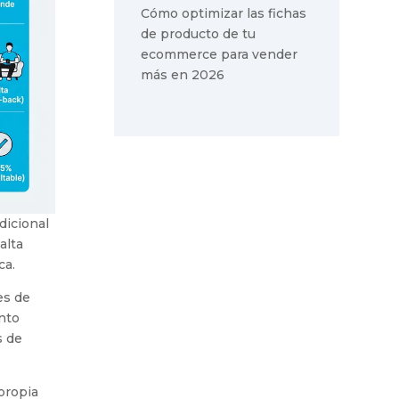
Cómo optimizar las fichas
de producto de tu
ecommerce para vender
más en 2026
dicional
alta
ca.
es de
nto
s de
propia