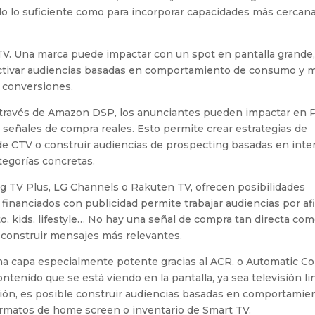
o lo suficiente como para incorporar capacidades más cercana
CTV. Una marca puede impactar con un spot en pantalla grande,
 activar audiencias basadas en comportamiento de consumo y 
 conversiones.
 través de Amazon DSP, los anunciantes pueden impactar en 
 señales de compra reales. Esto permite crear estrategias de
e CTV o construir audiencias de prospecting basadas en inte
tegorías concretas.
 TV Plus, LG Channels o Rakuten TV, ofrecen posibilidades
financiados con publicidad permite trabajar audiencias por af
to, kids, lifestyle… No hay una señal de compra tan directa co
construir mensajes más relevantes.
una capa especialmente potente gracias al ACR, o Automatic C
ntenido que se está viendo en la pantalla, ya sea televisión lin
ión, es posible construir audiencias basadas en comportamien
formatos de home screen o inventario de Smart TV.