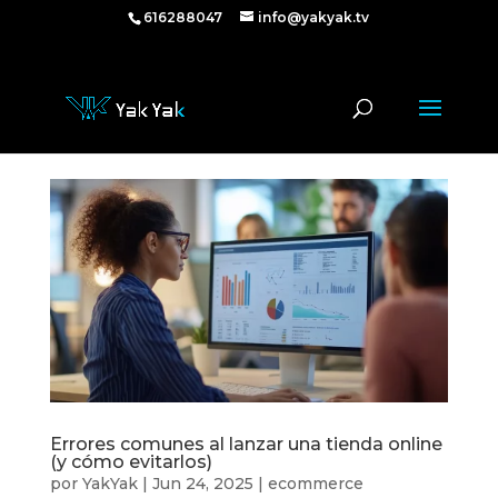
616288047
616288047
info@yakyak.tv
Errores comunes al lanzar una tienda online
(y cómo evitarlos)
por
YakYak
|
Jun 24, 2025
|
ecommerce