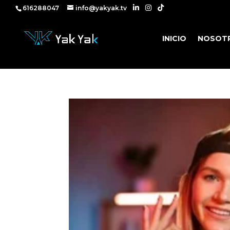
616288047
616288047
info@yakyak.tv
INICIO
NOSOT